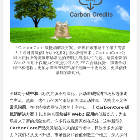
「CarbonCore 碳抵消解决方案」未来在碳市场中的潜力有多
大？通过将碳信用代币化并利用区块链技术，CarbonCore公
司正在解决传统碳市场常见的透明度与流动性问题。这套创新的
Web3 应用不仅能为企业提供强大的 ESG 合规优势，加速全球
碳中和进程，更预示着未来碳市场将走向一个更高效、更具信任
基础的新时代。
全球对于
碳中和
目标的共识不断深化，驱动着
碳抵消
市场从边缘走
向主流。然而，这个万亿级的市场仍面临流动性低、透明度不足等
常见问题
。在传统模式亟待升级的十字路口，【
CarbonCore 碳
抵消解决方案
】以其融合
区块链
和
Web3 应用
的创新姿态，为市
场带来了新的想象空间。许多行业观察家都在关注：这种新型的
CarbonCore产品
究竟能在未来的碳市场中，释放出多大的潜
力？我们将从技术升级、市场普及和价值创造三个维度，深入探讨