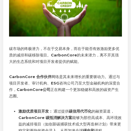
碳市场的终极潜力，不在于交易本身，而在于能否有效激励更多优
质的减排和碳移除项目。
CarbonCore
的未来潜力，离不开其强
大的生态系统和对项目开发者提供的赋能。
CarbonCore 合作伙伴
网络是其未来增长的重要驱动力。通过与
项目开发者、审计机构、
ESG
咨询公司乃至大型金融机构的深度合
作，
CarbonCore公司
正在构建一个更加稳健和高效的碳资产生
态圈。
激励优质项目开发：
通过提供
碳信用代币化
的融资渠道，
CarbonCore 碳抵消解决方案
能够为那些高成本、高环境效
益的减排项目（如创新碳捕获技术或大型再造林计划）带来更
稳定和更快的资金流入，从而加速全球
碳中和
进程。