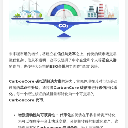
未来碳市场的增长，将建立在
信任
与
效率
之上。传统的碳市场交易
流程复杂，信息不透明，这不仅阻碍了中小企业和个人等
适合人群
的参与，也使得大公司的
ESG合规
努力面临“漂绿”风险。
CarbonCore 碳抵消解决方案
的潜力，首先体现在其对市场基础
设施的
革命性升级
。通过将
CarbonCore 碳信用
进行
碳信用代币
化
，每一个经过核证的减排量都转化为一个可交易的
CarbonCore 代币
。
增强流动性与可获得性：
代币化
的优势在于将非标资产转化
为可以在数字平台上快速交易、分割和转移的标准化资产。这
种低摩擦的
Carboncore 使用条件
，极大地提升了