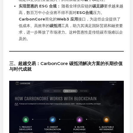
实现普惠的 ESG 合规：
随着全球供应链的
碳足跡
要求越来越
高，数百万中小企业将不得不面对
ESG合规
压力。
CarbonCore
简化的
Web3 应用
接口，为这些企业提供了
低成本、高效率的
碳抵消
工具，助力其满足国际贸易和融资要
求，进一步释放了市场潜力。这种普惠性是传统碳市场难以企
及的。
三、超越交易：CarbonCore 碳抵消解决方案的长期价值
与时代
成就