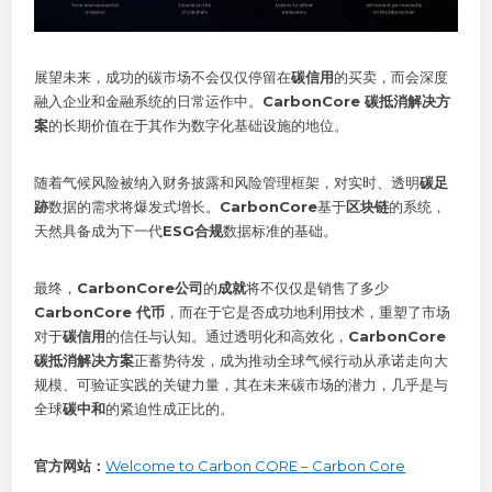
展望未来，成功的碳市场不会仅仅停留在
碳信用
的买卖，而会深度
融入企业和金融系统的日常运作中。
CarbonCore 碳抵消解决方
案
的长期价值在于其作为数字化基础设施的地位。
随着气候风险被纳入财务披露和风险管理框架，对实时、透明
碳足
跡
数据的需求将爆发式增长。
CarbonCore
基于
区块链
的系统，
天然具备成为下一代
ESG合规
数据标准的基础。
最终，
CarbonCore公司
的
成就
将不仅仅是销售了多少
CarbonCore 代币
，而在于它是否成功地利用技术，重塑了市场
对于
碳信用
的信任与认知。通过透明化和高效化，
CarbonCore
碳抵消解决方案
正蓄势待发，成为推动全球气候行动从承诺走向大
规模、可验证实践的关键力量，其在未来碳市场的潜力，几乎是与
全球
碳中和
的紧迫性成正比的。
官方网站：
Welcome to Carbon CORE – Carbon Core