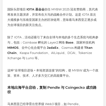
国际头部项目
IOTA 基金会
担任 MYBW 2025 冠名赞助商，其代表
将发表主题演讲，并宣布在大马的战略合作计划。这是 IOTA 首次
大规模参与东南亚国家主办的区块链周，意味着马来西亚正逐步成
为全球项目的新关注焦点。
除了 IOTA，活动还吸引了来自全球与本地的多个生态系统与机构参
与，包括：Coinbase 孵化的 Layer2 网络
Base
、国家科技机构
MIMOS
、去中心化合规平台
JadaEx
、Cosmos 构建者
Titan
Chain
、Kaspa Foundation、AILiquid、DCAI、Tokenize
Xchange 与 Luno 等。
这种“全球项目进场 + 本地资源连接”的结构，使 MYBW 成为一个政
策、资本、技术、人才多方交汇的高能量平台。
本地出海平台启动，复制 Pendle 与 Coingecko 成功路
径
马来西亚已经孕育出世界级 Web3 项目，如 Pendle、