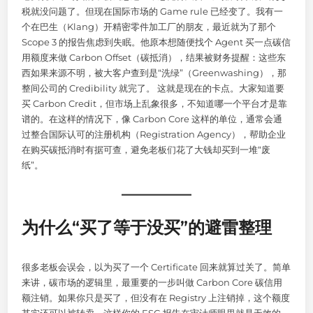
税就没问题了。但现在国际市场的 Game rule 已经变了。我有一
个在巴生（Klang）开精密零件加工厂的朋友，最近就为了那个
Scope 3 的报告焦虑到失眠。他原本想随便找个 Agent 买一点碳信
用额度来做 Carbon Offset（碳抵消），结果被财务提醒：这些东
西如果来源不明，被大客户查到是“洗绿”（Greenwashing），那
整间公司的 Credibility 就完了。 这就是现在的卡点。大家知道要
买 Carbon Credit，但市场上乱象很多，不知道哪一个平台才是靠
谱的。在这样的情况下，像 Carbon Core 这样的单位，通常会通
过整合国际认可的注册机构（Registration Agency），帮助企业
在购买碳抵消时有据可查，避免老板们花了大钱却买到一堆“废
纸”。
为什么“买了等于没买”的避雷整理
很多老板会误会，以为买了一个 Certificate 回来就算过关了。简单
来讲，碳市场的逻辑里，最重要的一步叫做 Carbon Core 碳信用
额注销。如果你只是买了，但没有在 Registry 上注销掉，这个额度
其实还可以被转卖，这样你的 ESG 报告在审计师眼里就是无效的。